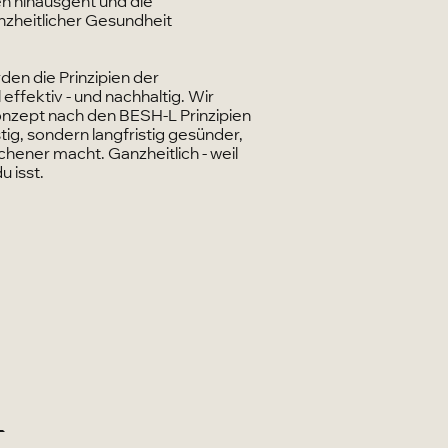
n hinausgeht und die
zheitlicher Gesundheit
en die Prinzipien der
ffektiv - und nachhaltig. Wir
Konzept nach den BESH-L Prinzipien
stig, sondern langfristig gesünder,
chener macht. Ganzheitlich - weil
u isst.