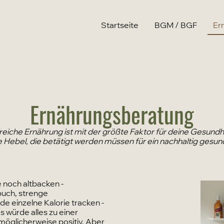
Startseite
BGM / BGF
Er
Ernährungsberatung
iche Ernährung ist mit der größte Faktor für deine Gesundh
e Hebel, die betätigt werden müssen für ein nachhaltig gesu
e noch altbacken -
buch, strenge
e einzelne Kalorie tracken -
as würde alles zu einer
möglicherweise positiv. Aber