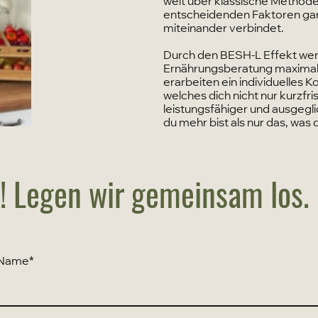
weit über klassische Methode
entscheidenden Faktoren gan
miteinander verbindet.
Durch den BESH-L Effekt werd
Ernährungsberatung maximal e
erarbeiten ein individuelles 
welches dich nicht nur kurzfri
leistungsfähiger und ausgegli
du mehr bist als nur das, was d
! Legen wir gemeinsam los.
Name
*