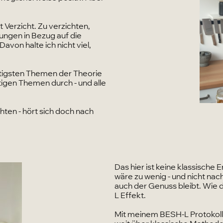
Verzicht. Zu verzichten,
ungen in Bezug auf die
avon halte ich nicht viel,
tigsten Themen der Theorie
tigen Themen durch - und alle
hten - hört sich doch nach
Das hier ist keine klassische
wäre zu wenig - und nicht nac
auch der Genuss bleibt. Wie 
L Effekt.
Mit meinem BESH-L Protokoll 